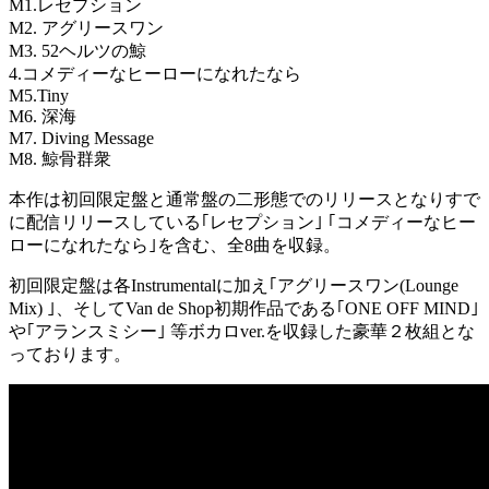
M1.レセプション
M2. アグリースワン
M3. 52ヘルツの鯨
4.コメディーなヒーローになれたなら
M5.Tiny
M6. 深海
M7. Diving Message
M8. 鯨骨群衆
本作は初回限定盤と通常盤の二形態でのリリースとなりすで
に配信リリースしている｢レセプション｣ ｢コメディーなヒー
ローになれたなら｣を含む、全8曲を収録。
初回限定盤は各Instrumentalに加え｢アグリースワン(Lounge
Mix) ｣、そしてVan de Shop初期作品である｢ONE OFF MIND｣
や｢アランスミシー｣ 等ボカロver.を収録した豪華２枚組とな
っております。