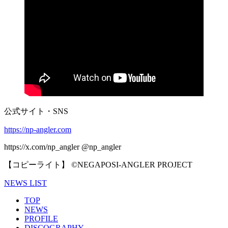
公式サイト・SNS
https://np-angler.com
https://x.com/np_angler @np_angler
【コピーライト】 ©NEGAPOSI-ANGLER PROJECT
NEWS LIST
TOP
NEWS
PROFILE
DISCOGRAPHY