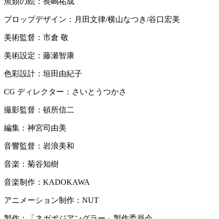
魚類の絵：長嶋祐成
プロップデザイン：月田文律/横山なつき/谷口宏美
美術監督：市倉 敬
美術設定：藤瀬智康
色彩設計：垣田由紀子
CG ディレクター：さいとうつかさ
撮影監督：頓所信二
編集：神宮司由美
音響監督：岩浪美和
音楽：菊谷知樹
音楽制作：KADOKAWA
アニメーション制作：NUT
製作：「ネガポジアングラー」製作委員会