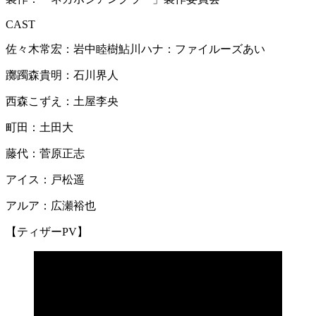
CAST
佐々木常宏：岩中睦樹鮎川ハナ：ファイルーズあい
躑躅森貴明：石川界人
西森こずえ：土屋李央
町田：土田大
藤代：菅原正志
アイス：戸松遥
アルア：広瀬裕也
【ティザーPV】