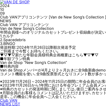
2024
10
09
Club VANアプリコンテンツ [Van de New Song’s Collectio
NEWS
Club VAN アプリコンテンツ
Van de New Song’s Collection
年間会員様へのオリジナルカセットプレゼント収録曲が決定い
1.カルテ
2.Spacedebris
3.BINGO
発送時期：2024年11月26日以降順次発送予定
ご到着まで今暫くお待ちください。
▼▽▼▽新たな年額会員様特典企画概要はこちら▼▽▼▽
■年額プラン特典
Van de Shop “New Song’s Collection”
■特典内容
Van de Shopメンバーが4月より２ヶ月おきに全9曲新曲de
コメント機能を使い、全9曲投票形式となりコメント数が多かっ
※2023年11月26日～2024年11月25日の期間に年会会員の
※2023年11月26日から1年間における年会プレミアム会員
※特典のカセットの発送時期に関しましては、後日ご案内をさ
※月額会員のお客様もコメントは記入いただけますが、カセッ
是非、この機会に年会会員へご入会ください。
Club VAN
NEWS LIST